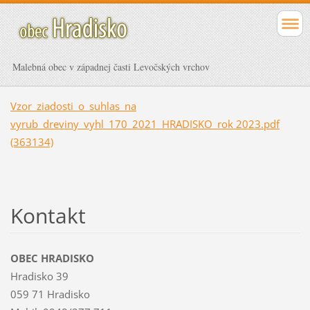
Malebná obec v západnej časti Levočských vrchov
Vzor_ziadosti_o_suhlas_na
vyrub_dreviny_vyhl_170_2021_HRADISKO_rok 2023.pdf
(363134)
Kontakt
OBEC HRADISKO
Hradisko 39
059 71 Hradisko