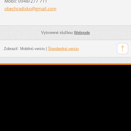
Mobil: 0948/277 711
obechrad
isko@gma
il.com
Vytvorené službou
Webnode
Zobraziť:
Mobilnú verziu
|
Štandardnú verziu